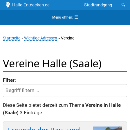
Halle-Entdecken.de
Stadtrundgang
🔍
☰
Menü öffnen:
Startseite
»
Wichtige Adressen
» Vereine
Vereine Halle (Saale)
Filter:
Diese Seite bietet derzeit zum Thema
Vereine in Halle
(Saale)
3 Einträge.
Freunde der Bau- und