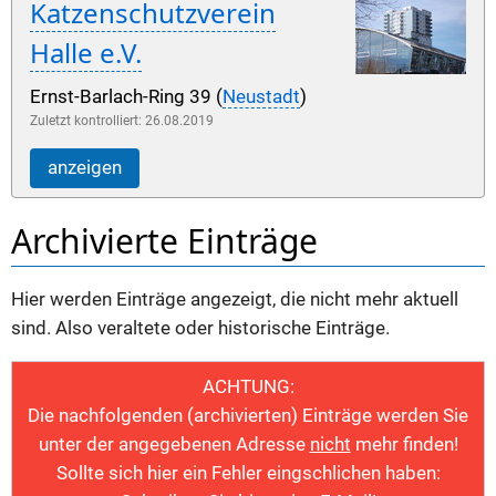
Katzenschutzverein
Halle e.V.
Ernst-Barlach-Ring 39 (
Neustadt
)
Zuletzt kontrolliert: 26.08.2019
anzeigen
Archivierte Einträge
Hier werden Einträge angezeigt, die nicht mehr aktuell
sind. Also veraltete oder historische Einträge.
ACHTUNG:
Die nachfolgenden (archivierten) Einträge werden Sie
unter der angegebenen Adresse
nicht
mehr finden!
Sollte sich hier ein Fehler eingschlichen haben: