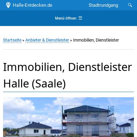
Halle-Entdecken.de
Stadtrundgang
🔍
☰
Menü öffnen:
Startseite
»
Anbieter & Dienstleister
» Immobilien, Dienstleister
Immobilien, Dienstleister
Halle (Saale)