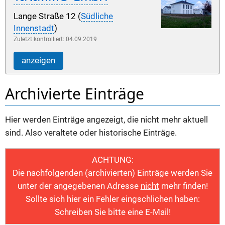
Lange Straße 12 (
Südliche
Innenstadt
)
Zuletzt kontrolliert: 04.09.2019
anzeigen
Archivierte Einträge
Hier werden Einträge angezeigt, die nicht mehr aktuell
sind. Also veraltete oder historische Einträge.
ACHTUNG:
Die nachfolgenden (archivierten) Einträge werden Sie
unter der angegebenen Adresse
nicht
mehr finden!
Sollte sich hier ein Fehler eingschlichen haben:
Schreiben Sie bitte eine E-Mail!