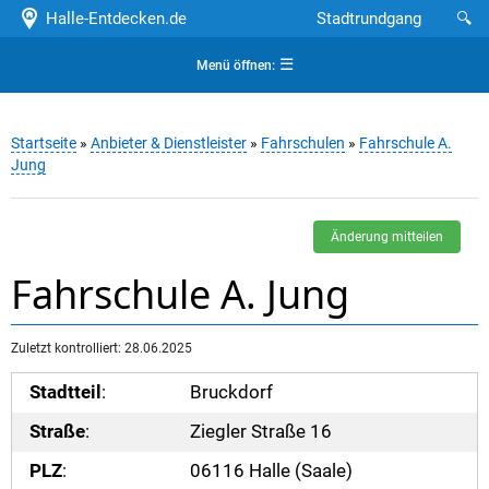
Halle-Entdecken.de
Stadtrundgang
🔍
☰
Menü öffnen:
Startseite
»
Anbieter & Dienstleister
»
Fahrschulen
»
Fahrschule A.
Jung
Änderung mitteilen
Fahrschule A. Jung
Zuletzt kontrolliert: 28.06.2025
Stadtteil
:
Bruckdorf
Straße
:
Ziegler Straße 16
PLZ
:
06116 Halle (Saale)