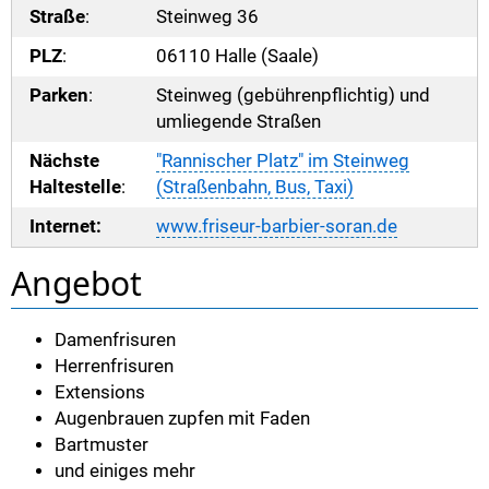
Straße
:
Steinweg 36
PLZ
:
06110 Halle (Saale)
Parken
:
Steinweg (gebührenpflichtig) und
umliegende Straßen
Nächste
"Rannischer Platz" im Steinweg
Haltestelle
:
(Straßenbahn, Bus, Taxi)
Internet:
www.friseur-barbier-soran.de
Angebot
Damenfrisuren
Herrenfrisuren
Extensions
Augenbrauen zupfen mit Faden
Bartmuster
und einiges mehr