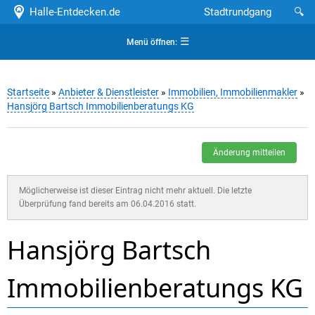
Halle-Entdecken.de
Stadtrundgang
🔍
☰
Menü öffnen:
Startseite
»
Anbieter & Dienstleister
»
Immobilien, Immobilienmakler
»
Hansjörg Bartsch Immobilienberatungs KG
Änderung mitteilen
Möglicherweise ist dieser Eintrag nicht mehr aktuell. Die letzte
Überprüfung fand bereits am 06.04.2016 statt.
Hansjörg Bartsch
Immobilienberatungs KG