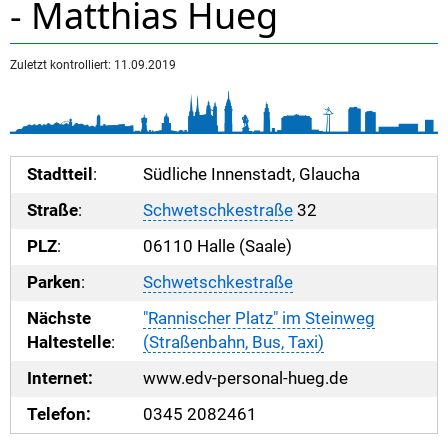
- Matthias Hueg
Zuletzt kontrolliert: 11.09.2019
Stadtteil
:
Südliche Innenstadt, Glaucha
Straße
:
Schwetschkestraße
32
PLZ
:
06110 Halle (Saale)
Parken
:
Schwetschkestraße
Nächste
"Rannischer Platz" im Steinweg
Haltestelle
:
(Straßenbahn, Bus, Taxi)
Internet:
www.edv-personal-hueg.de
Telefon:
0345 2082461