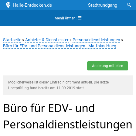
Halle-Entdecken.de
Stadtrundgang
🔍
☰
Menü öffnen:
Startseite
»
Anbieter & Dienstleister
»
Personaldienstleistungen
»
Büro für EDV- und Personaldienstleistungen - Matthias Hueg
Änderung mitteilen
Möglicherweise ist dieser Eintrag nicht mehr aktuell. Die letzte
Überprüfung fand bereits am 11.09.2019 statt.
Büro für EDV- und
Personaldienstleistungen