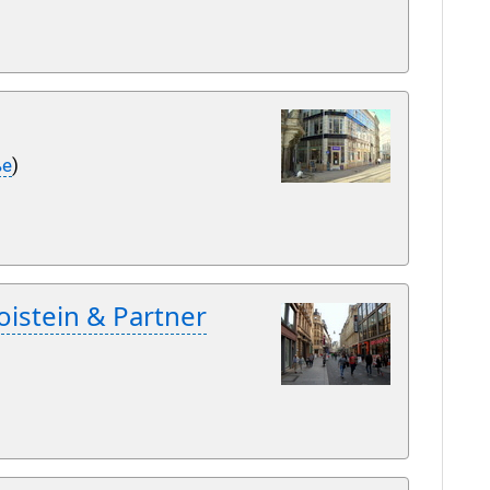
ße
)
oistein & Partner