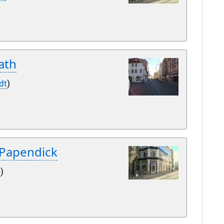
ath
dt
)
 Papendick
e
)