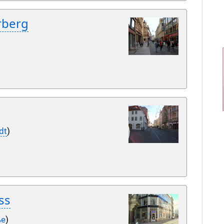
rberg
dt
)
ss
ße
)