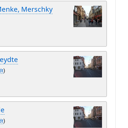
Menke, Merschky
reydte
dt
)
le
dt
)