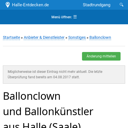
Halle-Entdecken.de
Stadtrundgang
🔍
☰
Menü öffnen:
Startseite
»
Anbieter & Dienstleister
»
Sonstiges
»
Ballonclown
Änderung mitteilen
Möglicherweise ist dieser Eintrag nicht mehr aktuell. Die letzte
Überprüfung fand bereits am 04.08.2017 statt.
Ballonclown
und Ballonkünstler
aus Halle (Saale)