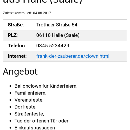
Zuletzt kontrolliert: 04.08.2017
Straße
:
Trothaer Straße 54
PLZ
:
06118 Halle (Saale)
Telefon
:
0345 5234429
Internet
:
frank-der-zauberer.de/clown.html
Angebot
Ballonclown für Kinderfeiern,
Familienfeiern,
Vereinsfeste,
Dorffeste,
Straßenfeste,
Tag der offenen Tür oder
Einkaufspassagen