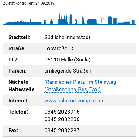
Zuletzt kontrolliert: 24.09.2019
Stadtteil
:
Südliche Innenstadt
Straße
:
Torstraße 15
PLZ
:
06110 Halle (Saale)
Parken
:
umliegende Straßen
Nächste
"Rannischer Platz" im Steinweg
Haltestelle
:
(Straßenbahn, Bus, Taxi)
Internet
:
www.hahn-umzuege.com
Telefon:
0345 2023916
0345 2002286
Fax:
0345 2002287