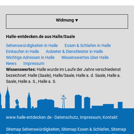
Widmung ⯆
Halle-entdecken.de aus Halle/Saale
Sehenswürdigkeiten in Halle
Essen & Schlafen in Halle
Einkaufen in Halle
Anbieter & Dienstleister in Halle
Wichtige Adressen in Halle
Wissenswertes über Halle
News
Impressum
Wissenswertes:
Halle wurde im Laufe der Jahre verschiedenst
bezeichnet: Halle (Saale), Halle/Saale, Halle a. d. Saale, Halle a.
Saale, Halle a. S., Halle a. S.
www.halle-entdecken.de
-
Datenschutz
,
Impressum
,
Kontakt
Sitemap Sehenswürdigkeiten
,
Sitemap Essen & Schlafen
,
Sitemap