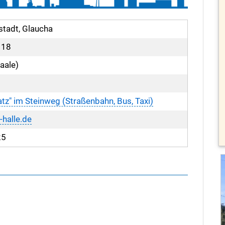
stadt, Glaucha
18
aale)
atz" im Steinweg (Straßenbahn, Bus, Taxi)
halle.de
25