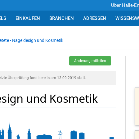
Über Halle-E
ELS
EINKAUFEN
BRANCHEN
ADRESSEN
WISSENSW
etete - Nageldesign und Kosmetik
Änderung mitteilen
letzte Überprüfung fand bereits am 13.09.2019 statt.
esign und Kosmetik