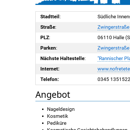
Stadtteil
:
Südliche Innen
Straße
:
Zwingerstraße
PLZ
:
06110 Halle (S
Parken
:
Zwingerstraße
Nächste Haltestelle
:
"Rannischer Pl
Internet:
www.nofretete-
Telefon:
0345 135152
Angebot
Nageldesign
Kosmetik
Pediküre