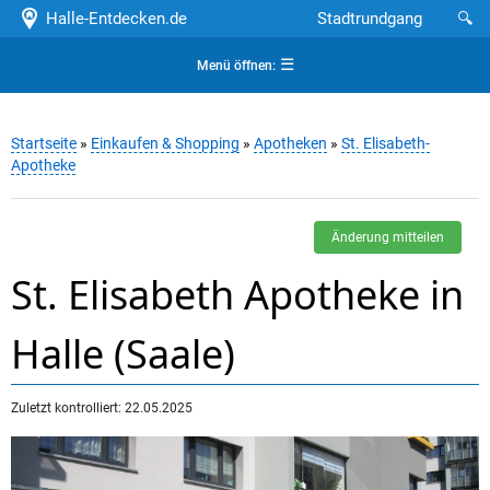
Halle-Entdecken.de
Stadtrundgang
🔍
☰
Menü öffnen:
Startseite
»
Einkaufen & Shopping
»
Apotheken
»
St. Elisabeth-
Apotheke
Änderung mitteilen
St. Elisabeth Apotheke in
Halle (Saale)
Zuletzt kontrolliert: 22.05.2025