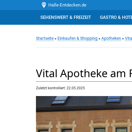
Halle-Entdecken.de
SEHENSWERT & FREIZEIT
GASTRO & HOT
Startseite
»
Einkaufen & Shopping
»
Apotheken
»
Vit
Vital Apotheke am R
Zuletzt kontrolliert: 22.05.2025