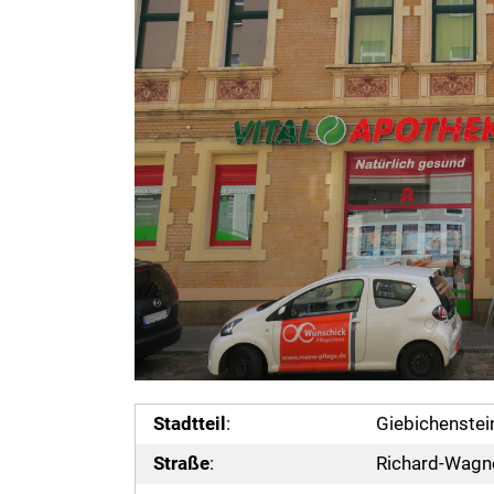
Stadtteil
:
Giebichenstei
Straße
:
Richard-Wagne