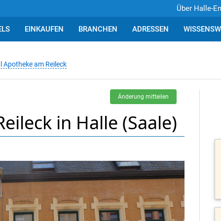
Über Halle-E
ELS
EINKAUFEN
BRANCHEN
ADRESSEN
WISSENSW
al Apotheke am Reileck
Änderung mitteilen
eileck in Halle (Saale)