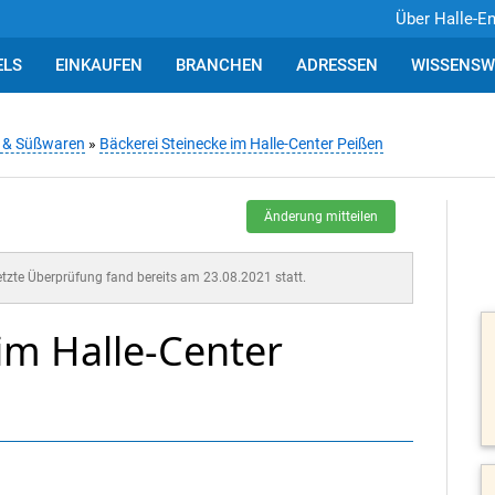
Über Halle-E
ELS
EINKAUFEN
BRANCHEN
ADRESSEN
WISSENSW
n & Süßwaren
»
Bäckerei Steinecke im Halle-Center Peißen
Änderung mitteilen
letzte Überprüfung fand bereits am 23.08.2021 statt.
im Halle-Center