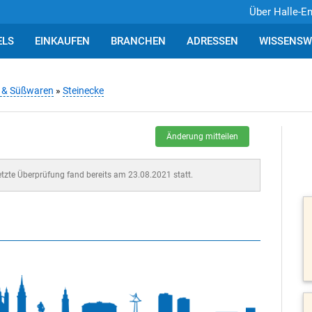
Über Halle-E
ELS
EINKAUFEN
BRANCHEN
ADRESSEN
WISSENSW
n & Süßwaren
»
Steinecke
Änderung mitteilen
letzte Überprüfung fand bereits am 23.08.2021 statt.