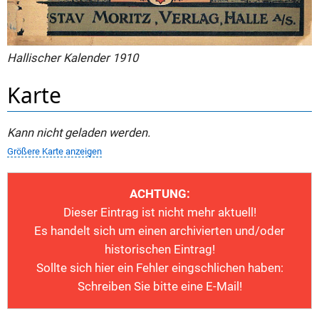
Hallischer Kalender 1910
Karte
Kann nicht geladen werden.
Größere Karte anzeigen
ACHTUNG:
Dieser Eintrag ist nicht mehr aktuell!
Es handelt sich um einen archivierten und/oder
historischen Eintrag!
Sollte sich hier ein Fehler eingschlichen haben:
Schreiben Sie bitte eine E-Mail!