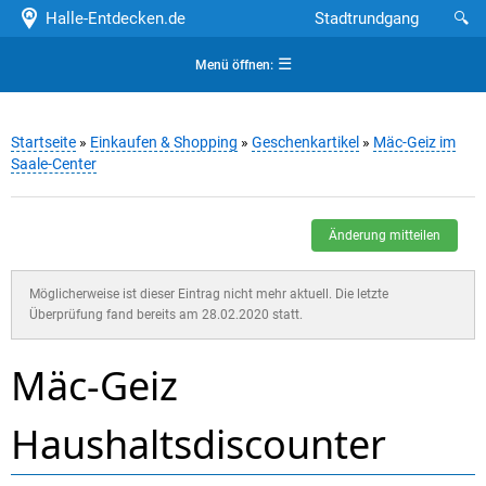
Halle-Entdecken.de
Stadtrundgang
🔍
☰
Menü öffnen:
Startseite
»
Einkaufen & Shopping
»
Geschenkartikel
»
Mäc-Geiz im
Saale-Center
Änderung mitteilen
Möglicherweise ist dieser Eintrag nicht mehr aktuell. Die letzte
Überprüfung fand bereits am 28.02.2020 statt.
Mäc-Geiz
Haushaltsdiscounter