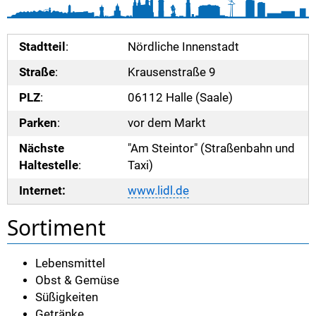
Stadtteil
:
Nördliche Innenstadt
Straße
:
Krausenstraße 9
PLZ
:
06112 Halle (Saale)
Parken
:
vor dem Markt
Nächste
"Am Steintor" (Straßenbahn und
Haltestelle
:
Taxi)
Internet:
www.lidl.de
Sortiment
Lebensmittel
Obst & Gemüse
Süßigkeiten
Getränke