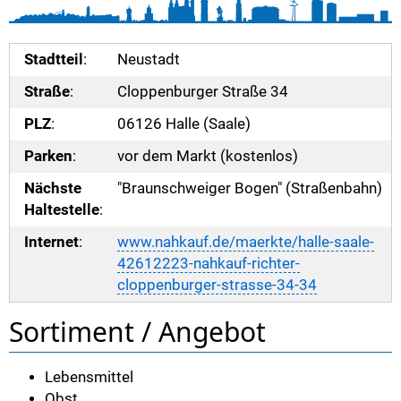
Stadtteil
:
Neustadt
Straße
:
Cloppenburger Straße 34
PLZ
:
06126 Halle (Saale)
Parken
:
vor dem Markt (kostenlos)
Nächste
"Braunschweiger Bogen" (Straßenbahn)
Haltestelle
:
Internet
:
www.nahkauf.de/maerkte/halle-saale-
42612223-nahkauf-richter-
cloppenburger-strasse-34-34
Sortiment / Angebot
Lebensmittel
Obst