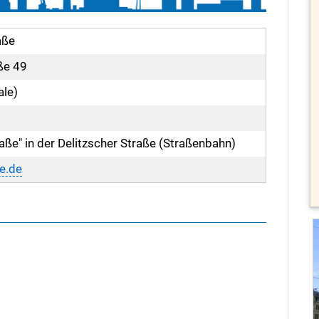
aße
ße 49
ale)
raße" in der Delitzscher Straße (Straßenbahn)
e.de