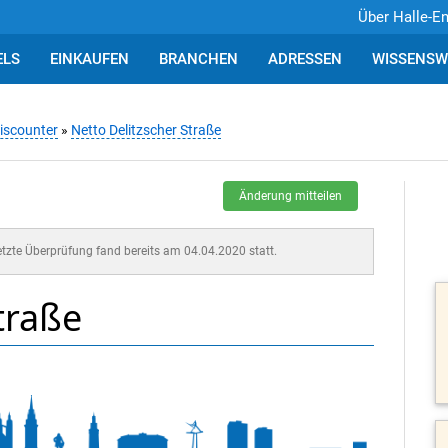
Über Halle-E
ELS
EINKAUFEN
BRANCHEN
ADRESSEN
WISSENSW
iscounter
»
Netto Delitzscher Straße
Änderung mitteilen
letzte Überprüfung fand bereits am 04.04.2020 statt.
traße