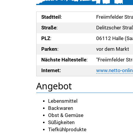
Stadtteil
:
Freiimfelder Str
Straße
:
Delitzscher Stra
PLZ
:
06112 Halle (Sa
Parken
:
vor dem Markt
Nächste Haltestelle
:
"Freiimfelder St
Internet:
www.netto-onlin
Angebot
Lebensmittel
Backwaren
Obst & Gemüse
Süßigkeiten
Tiefkühlprodukte