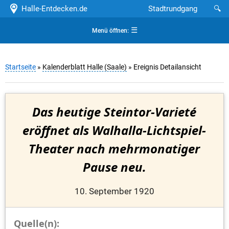
Halle-Entdecken.de
Stadtrundgang
🔍
☰
Menü öffnen:
Startseite
»
Kalenderblatt Halle (Saale)
» Ereignis Detailansicht
Das heutige Steintor-Varieté
eröffnet als Walhalla-Lichtspiel-
Theater nach mehrmonatiger
Pause neu.
10. September 1920
Quelle(n):