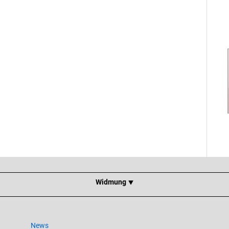
Widmung ⯆
News