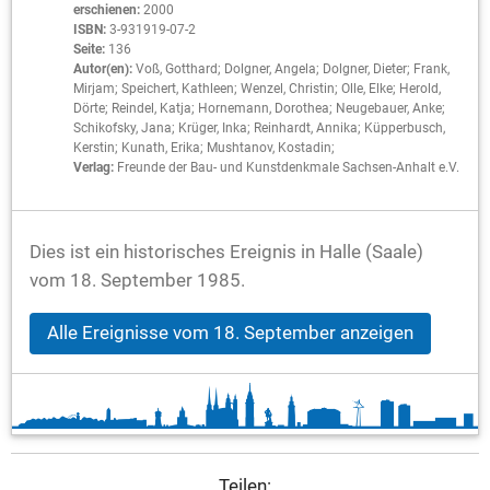
erschienen:
2000
ISBN:
3-931919-07-2
Seite:
136
Autor(en):
Voß, Gotthard; Dolgner, Angela; Dolgner, Dieter; Frank,
Mirjam; Speichert, Kathleen; Wenzel, Christin; Olle, Elke; Herold,
Dörte; Reindel, Katja; Hornemann, Dorothea; Neugebauer, Anke;
Schikofsky, Jana; Krüger, Inka; Reinhardt, Annika; Küpperbusch,
Kerstin; Kunath, Erika; Mushtanov, Kostadin;
Verlag:
Freunde der Bau- und Kunstdenkmale Sachsen-Anhalt e.V.
Dies ist ein historisches Ereignis in Halle (Saale)
vom 18. September 1985.
Alle Ereignisse vom 18. September anzeigen
Teilen: