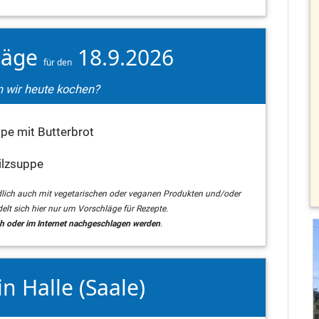
läge
18.9.2026
für den
 wir heute kochen?
e mit Butterbrot
ilzsuppe
dlich auch mit vegetarischen oder veganen Produkten und/oder
elt sich hier nur um Vorschläge für Rezepte.
 oder im Internet nachgeschlagen werden
.
in Halle (Saale)