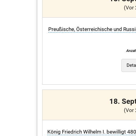
(Vor 
Preußische, Österreichische und Russ
Anzah
Deta
18. Sep
(Vor 
König Friedrich Wilhelm I. bewilligt 4