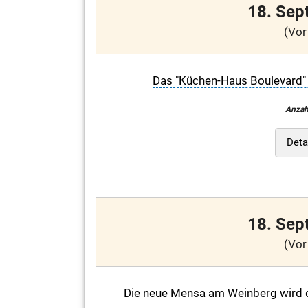
18. Sep
(Vor
Das "Küchen-Haus Boulevard" e
Anzah
Deta
18. Sep
(Vor
Die neue Mensa am Weinberg wird d