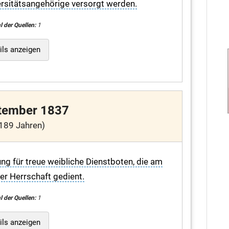
ersitätsangehörige versorgt werden.
l der Quellen:
1
ils anzeigen
tember 1837
189 Jahren)
ng für treue weibliche Dienstboten, die am
ner Herrschaft gedient.
l der Quellen:
1
ils anzeigen