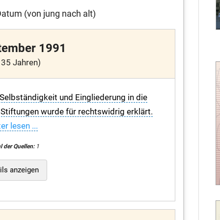
atum (von jung nach alt)
tember 1991
 35 Jahren)
Selbständigkeit und Eingliederung in die
Stiftungen wurde für rechtswidrig erklärt.
er lesen ...
l der Quellen:
1
ils anzeigen