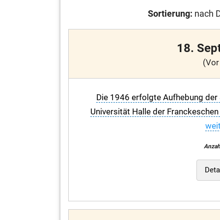
Sortierung:
nach D
18. Sep
(Vor
Die 1946 erfolgte Aufhebung der 
Universität Halle der Franckeschen 
weit
Anzah
Deta