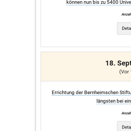
können nun bis zu 5400 Univ
Anzah
Deta
18. Sep
(Vor 
Errichtung der Bernheimschen Stiftu
längsten bei ei
Anzah
Deta