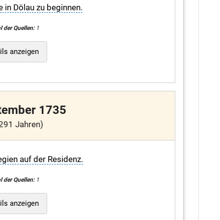
e in Dölau zu beginnen.
l der Quellen:
1
ils anzeigen
tember 1735
291 Jahren)
egien auf der Residenz.
l der Quellen:
1
ils anzeigen