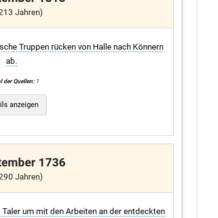
213 Jahren)
ische Truppen rücken von Halle nach Könnern
ab.
l der Quellen:
1
ils anzeigen
tember 1736
290 Jahren)
80 Taler um mit den Arbeiten an der entdeckten