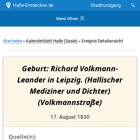
Halle-Entdecken.de
Stadtrundgang
🔍
☰
Menü öffnen:
Startseite
»
Kalenderblatt Halle (Saale)
» Ereignis Detailansicht
Geburt: Richard Volkmann-
Leander in Leipzig. (Hallischer
Mediziner und Dichter)
(Volkmannstraße)
17. August 1830
Quelle(n):