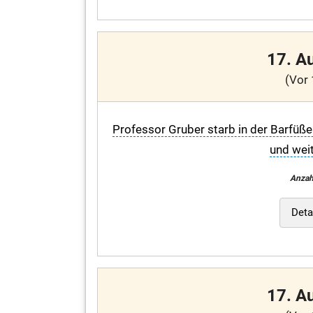
17. A
(Vor 
Professor Gruber starb in der Barfüß
und weit
Anzah
Deta
17. A