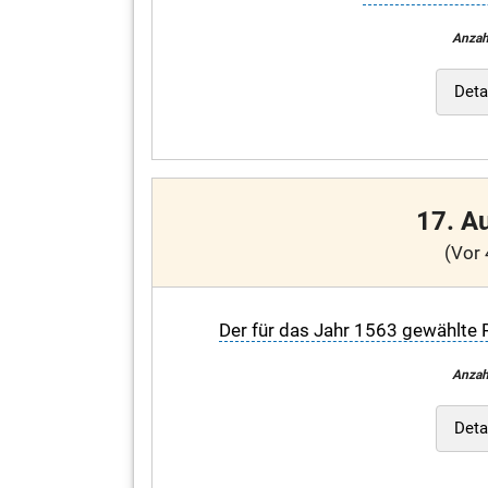
Anzah
Deta
17. A
(Vor 
Der für das Jahr 1563 gewählte 
Anzah
Deta