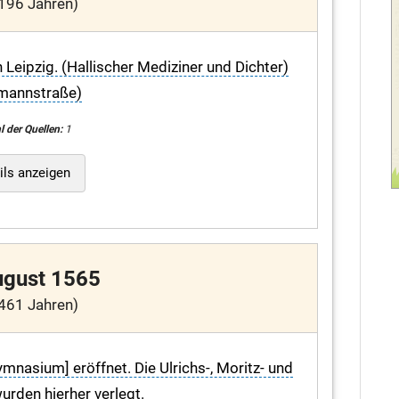
196 Jahren)
Leipzig. (Hallischer Mediziner und Dichter)
mannstraße)
l der Quellen:
1
ils anzeigen
ugust 1565
461 Jahren)
mnasium] eröffnet. Die Ulrichs-, Moritz- und
urden hierher verlegt.