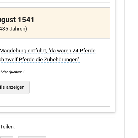
ugust 1541
485 Jahren)
agdeburg entführt, "da waren 24 Pferde
ch zwelf Pferde die Zubehörungen".
l der Quellen:
1
ils anzeigen
Teilen: