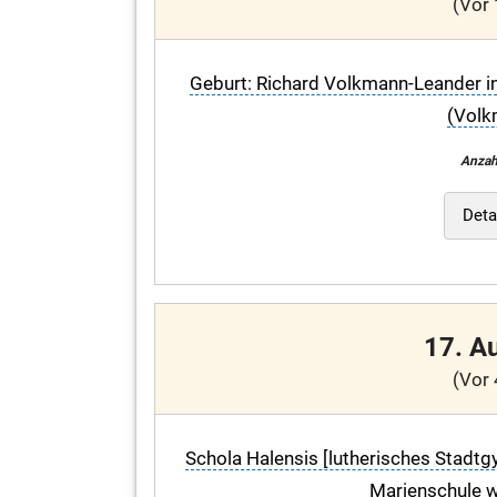
(Vor 
Geburt: Richard Volkmann-Leander in 
(Volk
Anzah
Deta
17. A
(Vor 
Schola Halensis [lutherisches Stadtgy
Marienschule w