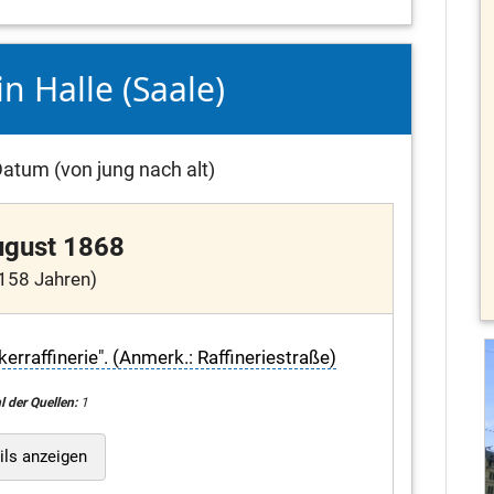
in Halle (Saale)
atum (von jung nach alt)
ugust 1868
158 Jahren)
rraffinerie". (Anmerk.: Raffineriestraße)
l der Quellen:
1
ils anzeigen