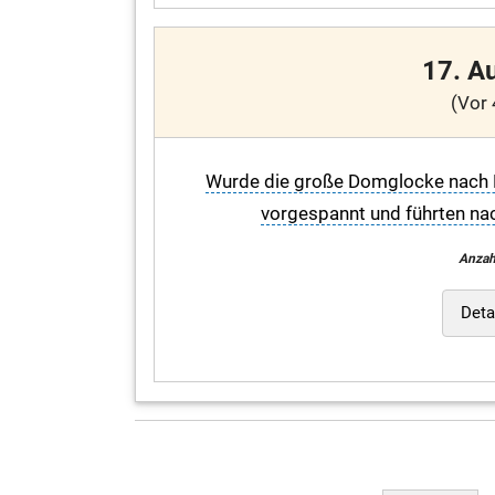
17. A
(Vor 
Wurde die große Domglocke nach M
vorgespannt und führten na
Anzah
Deta