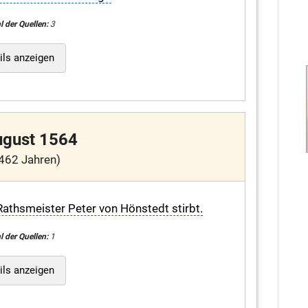
l der Quellen:
3
ils anzeigen
ugust 1564
462 Jahren)
Rathsmeister Peter von Hönstedt stirbt.
l der Quellen:
1
ils anzeigen