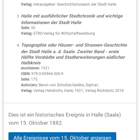
Verlag:
Herausgeber: Geschichtsmuseum der Stadt Halle
Halle mit ausführlicher Stadtchronik und wichtige
Informationen der Stadt Halle
Seite:
50
Verlag:
ETRO-Verlag für Wirtschaftswerbung
Topographie oder Häuser- und Strassen-Geschichte
der Stadt Halle a. d. Saale. Zweiter Band - erste
Hälfte Vorstädte und Stadterweiterungen südlicher
Halbkreis
erschienen:
1921
ISBN:
978-3-95966-306-9
Seite:
175
Autor(en):
Baron von Schultze-Galléra, Sigmar;
Verlag:
Verlag Hendrichs, Halle, 1921; Verlag Rockstuhl, 2018
Dies ist ein historisches Ereignis in Halle (Saale)
vom 15. Oktober 1882.
Alle Ereignisse vom 15. Oktober anzeigen