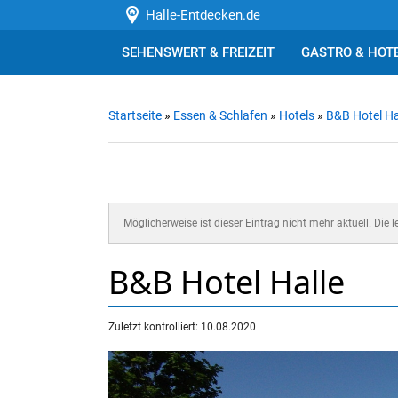
Halle-Entdecken.de
SEHENSWERT & FREIZEIT
GASTRO & HOT
Startseite
»
Essen & Schlafen
»
Hotels
»
B&B Hotel Ha
Möglicherweise ist dieser Eintrag nicht mehr aktuell. Die 
B&B Hotel Halle
Zuletzt kontrolliert: 10.08.2020