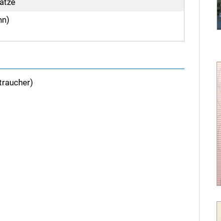
lätze
hn)
traucher)