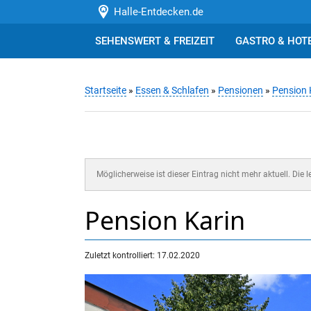
Halle-Entdecken.de
SEHENSWERT & FREIZEIT
GASTRO & HOT
Startseite
»
Essen & Schlafen
»
Pensionen
»
Pension 
Möglicherweise ist dieser Eintrag nicht mehr aktuell. Die 
Pension Karin
Zuletzt kontrolliert: 17.02.2020