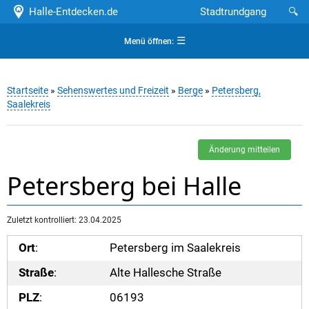
Halle-Entdecken.de
Stadtrundgang
🔍
☰
Menü öffnen:
Startseite
»
Sehenswertes und Freizeit
»
Berge
»
Petersberg,
Saalekreis
Änderung mitteilen
Petersberg bei Halle
Zuletzt kontrolliert: 23.04.2025
Ort
:
Petersberg im Saalekreis
Straße
:
Alte Hallesche Straße
PLZ
:
06193