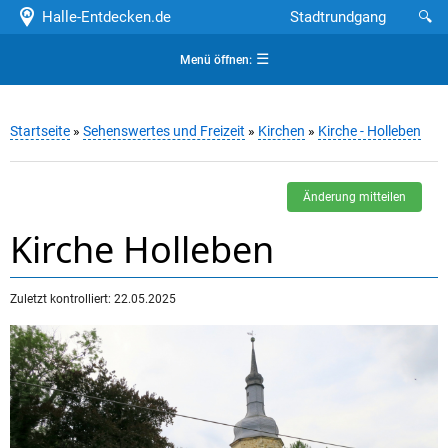
Halle-Entdecken.de
Stadtrundgang
🔍
☰
Menü öffnen:
Startseite
»
Sehenswertes und Freizeit
»
Kirchen
»
Kirche - Holleben
Änderung mitteilen
Kirche Holleben
Zuletzt kontrolliert: 22.05.2025