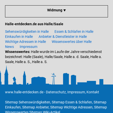
Widmung ⯆
Halle-entdecken.de aus Halle/Saale
Sehenswürdigkeiten in Halle
Essen & Schlafen in Halle
Einkaufen in Halle
Anbieter & Dienstleister in Halle
Wichtige Adressen in Halle
Wissenswertes über Halle
News
Impressum
Wissenswertes:
Halle wurde im Laufe der Jahre verschiedenst
bezeichnet: Halle (Saale), Halle/Saale, Halle a. d. Saale, Halle a.
Saale, Halle a. S., Halle a. S.
www.halle-entdecken.de
-
Datenschutz
,
Impressum
,
Kontakt
Sitemap Sehenswürdigkeiten
,
Sitemap Essen & Schlafen
,
Sitemap
Einkaufen
,
Sitemap Anbieter
,
Sitemap Wichtige Adressen
,
Sitemap
Wissenswertes
Sitemap Wiki-Artikel