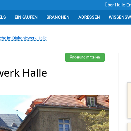
Über Halle-E
ELS
EINKAUFEN
BRANCHEN
ADRESSEN
WISSENSW
rche im Diakoniewerk Halle
Änderung mitteilen
werk Halle