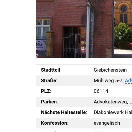
Stadtteil
:
Giebichenstein
Straße
:
Mühlweg 5-7;
Ad
PLZ
:
06114
Parken
:
Advokatenweg; L
Nächste Haltestelle
:
Diakoniewerk Ha
Konfession
:
evangelisch