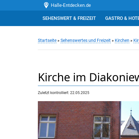
Halle-Entdecken.de
SEHENSWERT & FREIZEIT
GASTRO & HOT
Startseite
»
Sehenswertes und Freizeit
»
Kirchen
»
Ki
Kirche im Diakonie
Zuletzt kontrolliert: 22.05.2025