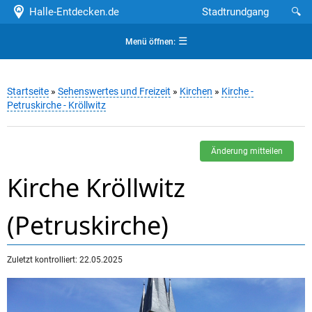
Halle-Entdecken.de
Stadtrundgang
🔍
☰
Menü öffnen:
Startseite
»
Sehenswertes und Freizeit
»
Kirchen
»
Kirche -
Petruskirche - Kröllwitz
Änderung mitteilen
Kirche Kröllwitz
(Petruskirche)
Zuletzt kontrolliert: 22.05.2025