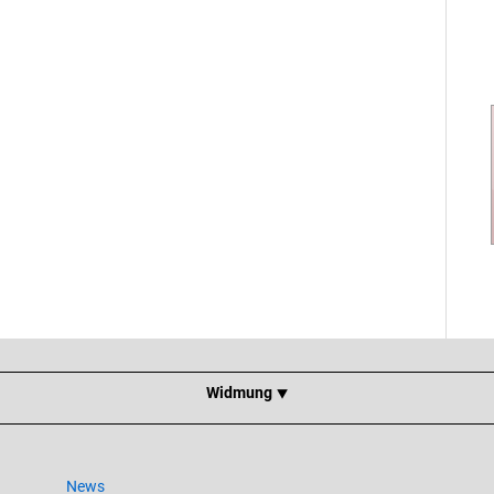
Widmung ⯆
News