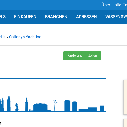
Über Halle-E
ELS
EINKAUFEN
BRANCHEN
ADRESSEN
WISSENSW
tik
»
Caitanya Yachting
Änderung mitteilen
t