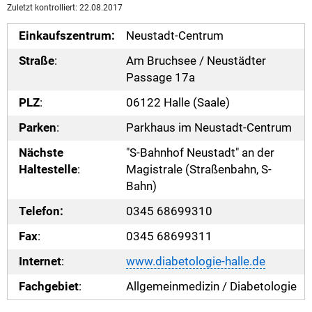
Zuletzt kontrolliert: 22.08.2017
Einkaufszentrum:
Neustadt-Centrum
Straße
:
Am Bruchsee / Neustädter
Passage 17a
PLZ
:
06122 Halle (Saale)
Parken
:
Parkhaus im Neustadt-Centrum
Nächste
"S-Bahnhof Neustadt" an der
Haltestelle
:
Magistrale (Straßenbahn, S-
Bahn)
Telefon:
0345 68699310
Fax
:
0345 68699311
Internet
:
www.diabetologie-halle.de
Fachgebiet
:
Allgemeinmedizin / Diabetologie