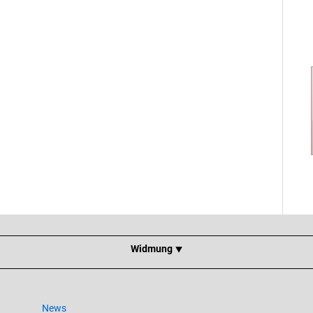
Widmung ⯆
News