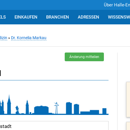
Über Halle-E
ELS
EINKAUFEN
BRANCHEN
ADRESSEN
WISSENSW
izin
»
Dr. Kornelia Markau
Änderung mitteilen
u
nstadt