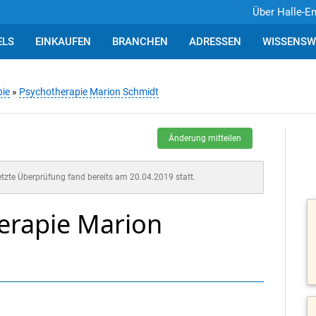
Über Halle-E
ELS
EINKAUFEN
BRANCHEN
ADRESSEN
WISSENSW
pie
»
Psychotherapie Marion Schmidt
Änderung mitteilen
letzte Überprüfung fand bereits am 20.04.2019 statt.
herapie Marion