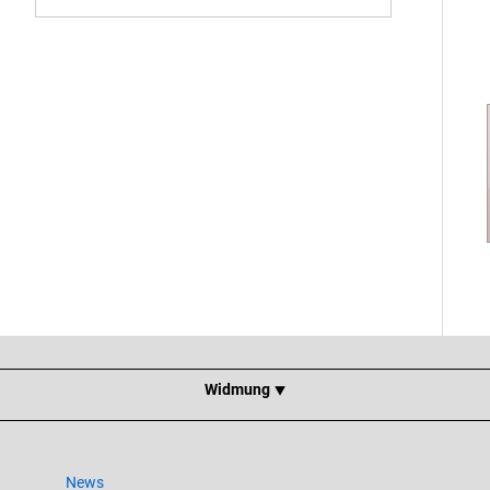
Widmung ⯆
News