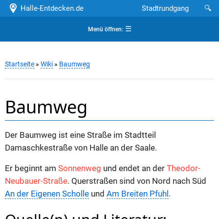
Halle-Entdecken.de
Stadtrundgang
🔍
☰
Menü öffnen:
Startseite
»
Wiki
»
Baumweg
Baumweg
Der Baumweg ist eine Straße im Stadtteil
Damaschkestraße von Halle an der Saale.
Er beginnt am
Sonnenweg
und endet an der
Theodor-
Neubauer-Straße
. Querstraßen sind von Nord nach Süd
An der Eigenen Scholle
und
Am Breiten Pfuhl
.