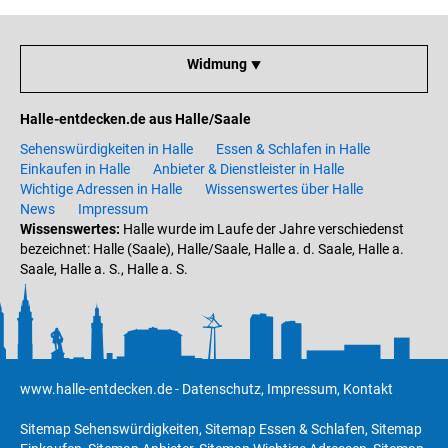
Widmung ⯆
Halle-entdecken.de aus Halle/Saale
Sehenswürdigkeiten in Halle
Essen & Schlafen in Halle
Einkaufen in Halle
Anbieter & Dienstleister in Halle
Wichtige Adressen in Halle
Wissenswertes über Halle
News
Impressum
Wissenswertes:
Halle wurde im Laufe der Jahre verschiedenst
bezeichnet: Halle (Saale), Halle/Saale, Halle a. d. Saale, Halle a.
Saale, Halle a. S., Halle a. S.
www.halle-entdecken.de
-
Datenschutz
,
Impressum
,
Kontakt
Sitemap Sehenswürdigkeiten
,
Sitemap Essen & Schlafen
,
Sitemap