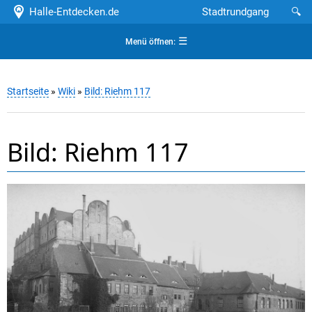
Halle-Entdecken.de
Stadtrundgang
🔍
☰
Menü öffnen:
Startseite
»
Wiki
»
Bild: Riehm 117
Bild: Riehm 117