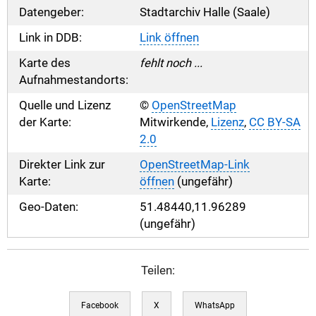
Datengeber:
Stadtarchiv Halle (Saale)
Link in DDB:
Link öffnen
Karte des
fehlt noch ...
Aufnahmestandorts:
Quelle und Lizenz
©
OpenStreetMap
der Karte:
Mitwirkende,
Lizenz
,
CC BY-SA
2.0
Direkter Link zur
OpenStreetMap-Link
Karte:
öffnen
(ungefähr)
Geo-Daten:
51.48440,11.96289
(ungefähr)
Teilen:
Facebook
X
WhatsApp