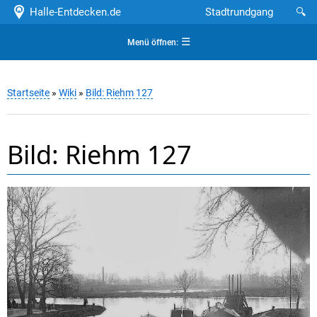
Halle-Entdecken.de
Stadtrundgang
🔍
☰
Menü öffnen:
Startseite
»
Wiki
»
Bild: Riehm 127
Bild: Riehm 127