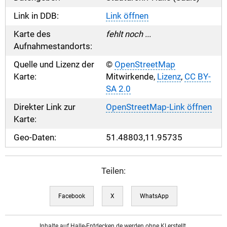
Link in DDB:
Link öffnen
Karte des
fehlt noch ...
Aufnahmestandorts:
Quelle und Lizenz der
©
OpenStreetMap
Karte:
Mitwirkende,
Lizenz
,
CC BY-
SA 2.0
Direkter Link zur
OpenStreetMap-Link öffnen
Karte:
Geo-Daten:
51.48803,11.95735
Teilen:
Facebook
X
WhatsApp
Inhalte auf Halle-Entdecken.de werden ohne KI erstellt.