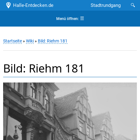
Halle-Entdecken.de
Stadtrundgang
🔍
☰
Menü öffnen:
Startseite
»
Wiki
»
Bild: Riehm 181
Bild: Riehm 181