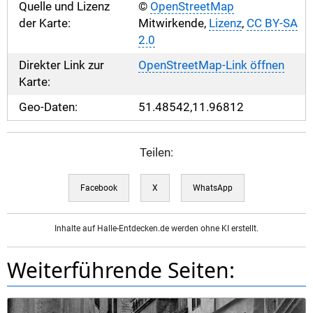
Quelle und Lizenz
©
OpenStreetMap
der Karte:
Mitwirkende,
Lizenz
,
CC BY-SA
2.0
Direkter Link zur
OpenStreetMap-Link öffnen
Karte:
Geo-Daten:
51.48542,11.96812
Teilen:
Facebook
X
WhatsApp
Inhalte auf Halle-Entdecken.de werden ohne KI erstellt.
Weiterführende Seiten: