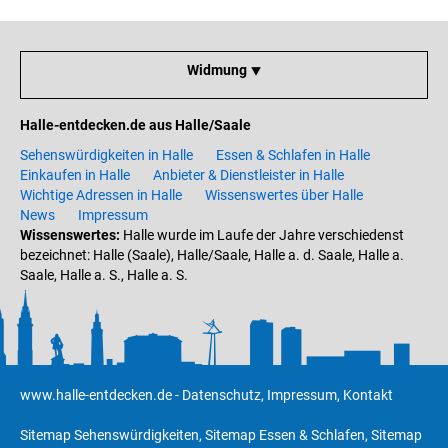
Widmung ⯆
Halle-entdecken.de aus Halle/Saale
Sehenswürdigkeiten in Halle
Essen & Schlafen in Halle
Einkaufen in Halle
Anbieter & Dienstleister in Halle
Wichtige Adressen in Halle
Wissenswertes über Halle
News
Impressum
Wissenswertes:
Halle wurde im Laufe der Jahre verschiedenst
bezeichnet: Halle (Saale), Halle/Saale, Halle a. d. Saale, Halle a.
Saale, Halle a. S., Halle a. S.
www.halle-entdecken.de
-
Datenschutz
,
Impressum
,
Kontakt
Sitemap Sehenswürdigkeiten
,
Sitemap Essen & Schlafen
,
Sitemap