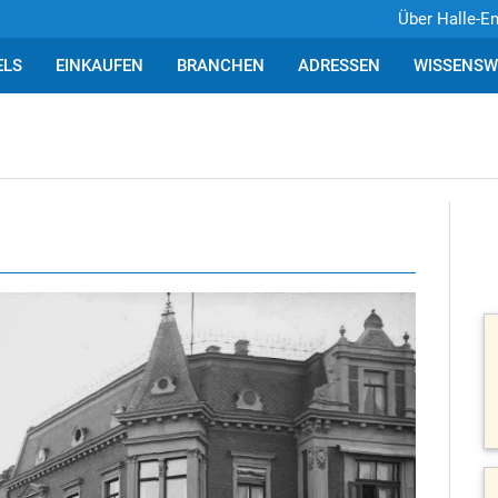
Über Halle-E
ELS
EINKAUFEN
BRANCHEN
ADRESSEN
WISSENSW