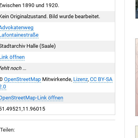
Zwischen 1890 und 1920.
Kein Originalzustand. Bild wurde bearbeitet.
Advokatenweg
Lafontainestraße
Stadtarchiv Halle (Saale)
Link öffnen
fehlt noch ...
©
OpenStreetMap
Mitwirkende,
Lizenz
,
CC BY-SA
2.0
OpenStreetMap-Link öffnen
51.49521,11.96015
Teilen: