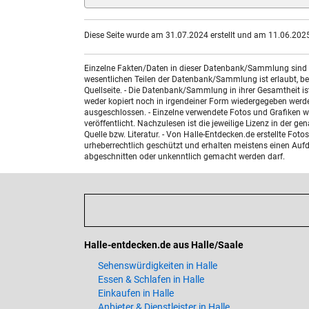
Diese Seite wurde am 31.07.2024 erstellt und am 11.06.2025 
Einzelne Fakten/Daten in dieser Datenbank/Sammlung sind nic
wesentlichen Teilen der Datenbank/Sammlung ist erlaubt, bed
Quellseite. - Die Datenbank/Sammlung in ihrer Gesamtheit i
weder kopiert noch in irgendeiner Form wiedergegeben werde
ausgeschlossen. - Einzelne verwendete Fotos und Grafiken w
veröffentlicht. Nachzulesen ist die jeweilige Lizenz in der g
Quelle bzw. Literatur. - Von Halle-Entdecken.de erstellte F
urheberrechtlich geschützt und erhalten meistens einen Aufdr
abgeschnitten oder unkenntlich gemacht werden darf.
Halle-entdecken.de aus Halle/Saale
Sehenswürdigkeiten in Halle
Essen & Schlafen in Halle
Einkaufen in Halle
Anbieter & Dienstleister in Halle