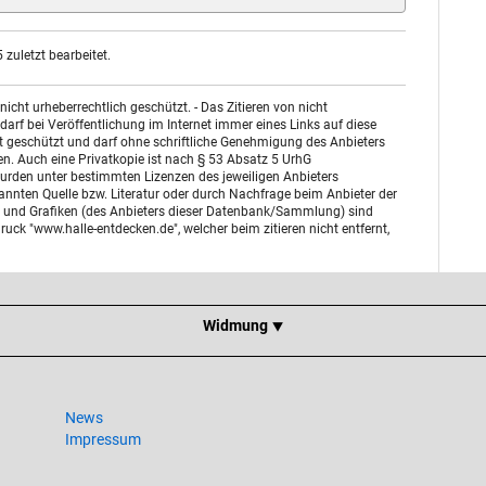
zuletzt bearbeitet.
ht urheberrechtlich geschützt. - Das Zitieren von nicht
arf bei Veröffentlichung im Internet immer eines Links auf diese
st geschützt und darf ohne schriftliche Genehmigung des Anbieters
n. Auch eine Privatkopie ist nach § 53 Absatz 5 UrhG
urden unter bestimmten Lizenzen des jeweiligen Anbieters
enannten Quelle bzw. Literatur oder durch Nachfrage beim Anbieter der
otos und Grafiken (des Anbieters dieser Datenbank/Sammlung) sind
uck "www.halle-entdecken.de", welcher beim zitieren nicht entfernt,
Widmung ⯆
News
Impressum