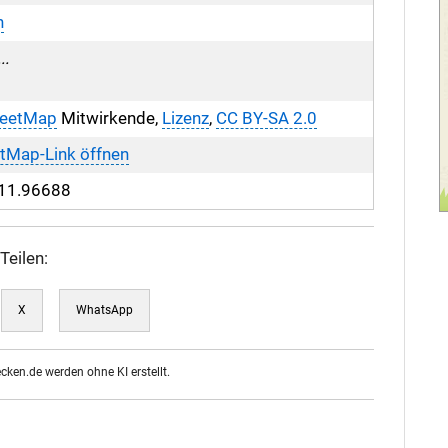
n
..
reetMap
Mitwirkende,
Lizenz
,
CC BY-SA 2.0
tMap-Link öffnen
11.96688
Teilen:
X
WhatsApp
ecken.de werden ohne KI erstellt.