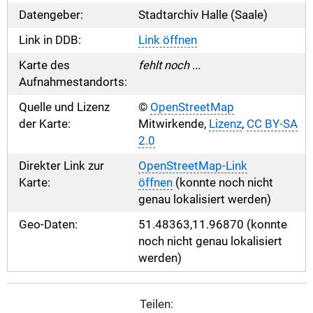
Datengeber:
Stadtarchiv Halle (Saale)
Link in DDB:
Link öffnen
Karte des
fehlt noch ...
Aufnahmestandorts:
Quelle und Lizenz
©
OpenStreetMap
der Karte:
Mitwirkende,
Lizenz
,
CC BY-SA
2.0
Direkter Link zur
OpenStreetMap-Link
Karte:
öffnen
(konnte noch nicht
genau lokalisiert werden)
Geo-Daten:
51.48363,11.96870 (konnte
noch nicht genau lokalisiert
werden)
Teilen: