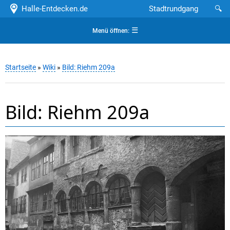
Halle-Entdecken.de
Stadtrundgang
🔍
☰
Menü öffnen:
Startseite
»
Wiki
»
Bild: Riehm 209a
Bild: Riehm 209a