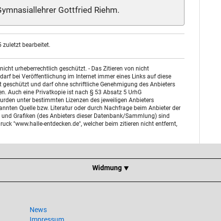
ymnasiallehrer Gottfried Riehm.
zuletzt bearbeitet.
ht urheberrechtlich geschützt. - Das Zitieren von nicht
arf bei Veröffentlichung im Internet immer eines Links auf diese
st geschützt und darf ohne schriftliche Genehmigung des Anbieters
n. Auch eine Privatkopie ist nach § 53 Absatz 5 UrhG
urden unter bestimmten Lizenzen des jeweiligen Anbieters
enannten Quelle bzw. Literatur oder durch Nachfrage beim Anbieter der
otos und Grafiken (des Anbieters dieser Datenbank/Sammlung) sind
uck "www.halle-entdecken.de", welcher beim zitieren nicht entfernt,
Widmung ⯆
News
Impressum