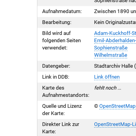
Sophienstraße na
Aufnahmedatum:
Zwischen 1890 un
Bearbeitung:
Kein Originalzusta
Bild wird auf
Adam-Kuckhoff-S
folgenden Seiten
Emil-Abderhalden
verwendet:
Sophienstraße
Wilhelmstraße
Datengeber:
Stadtarchiv Halle 
Link in DDB:
Link öffnen
Karte des
fehlt noch ...
Aufnahmestandorts:
Quelle und Lizenz
©
OpenStreetMap
der Karte:
Direkter Link zur
OpenStreetMap-Li
Karte: