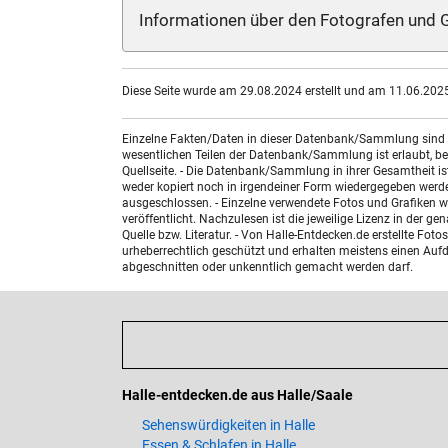
Informationen über den Fotografen und G
Diese Seite wurde am 29.08.2024 erstellt und am 11.06.2025 
Einzelne Fakten/Daten in dieser Datenbank/Sammlung sind nic
wesentlichen Teilen der Datenbank/Sammlung ist erlaubt, bed
Quellseite. - Die Datenbank/Sammlung in ihrer Gesamtheit i
weder kopiert noch in irgendeiner Form wiedergegeben werde
ausgeschlossen. - Einzelne verwendete Fotos und Grafiken w
veröffentlicht. Nachzulesen ist die jeweilige Lizenz in der g
Quelle bzw. Literatur. - Von Halle-Entdecken.de erstellte F
urheberrechtlich geschützt und erhalten meistens einen Aufdr
abgeschnitten oder unkenntlich gemacht werden darf.
Halle-entdecken.de aus Halle/Saale
Sehenswürdigkeiten in Halle
Essen & Schlafen in Halle