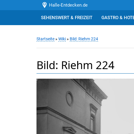
Halle-Entdecken.de
SEHENSWERT & FREIZEIT
GASTRO & HOT
Startseite
»
Wiki
»
Bild: Riehm 224
Bild: Riehm 224