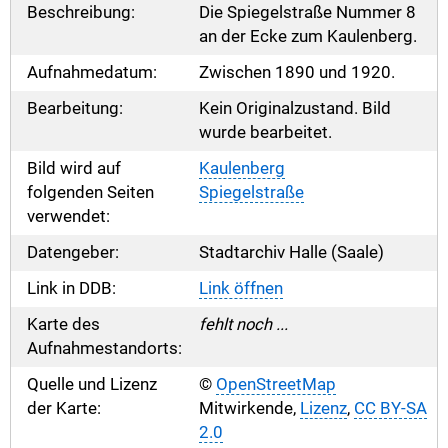
Beschreibung:
Die Spiegelstraße Nummer 8
an der Ecke zum Kaulenberg.
Aufnahmedatum:
Zwischen 1890 und 1920.
Bearbeitung:
Kein Originalzustand. Bild
wurde bearbeitet.
Bild wird auf
Kaulenberg
folgenden Seiten
Spiegelstraße
verwendet:
Datengeber:
Stadtarchiv Halle (Saale)
Link in DDB:
Link öffnen
Karte des
fehlt noch ...
Aufnahmestandorts:
Quelle und Lizenz
©
OpenStreetMap
der Karte:
Mitwirkende,
Lizenz
,
CC BY-SA
2.0