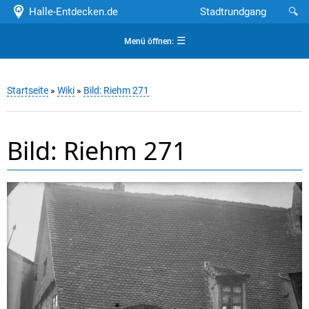
Halle-Entdecken.de
Stadtrundgang
🔍
☰
Menü öffnen:
Startseite
»
Wiki
»
Bild: Riehm 271
Bild: Riehm 271