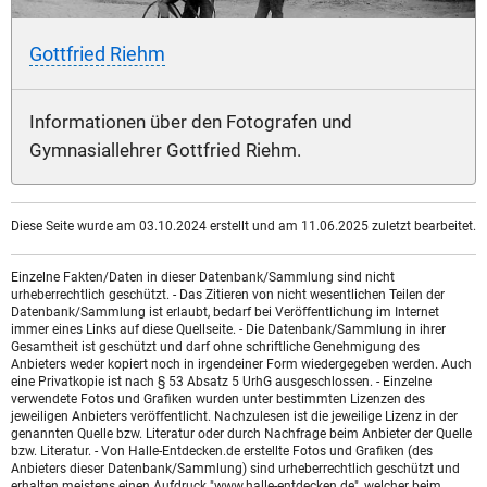
Gottfried Riehm
Informationen über den Fotografen und
Gymnasiallehrer Gottfried Riehm.
Diese Seite wurde am 03.10.2024 erstellt und am 11.06.2025 zuletzt bearbeitet.
Einzelne Fakten/Daten in dieser Datenbank/Sammlung sind nicht
urheberrechtlich geschützt. - Das Zitieren von nicht wesentlichen Teilen der
Datenbank/Sammlung ist erlaubt, bedarf bei Veröffentlichung im Internet
immer eines Links auf diese Quellseite. - Die Datenbank/Sammlung in ihrer
Gesamtheit ist geschützt und darf ohne schriftliche Genehmigung des
Anbieters weder kopiert noch in irgendeiner Form wiedergegeben werden. Auch
eine Privatkopie ist nach § 53 Absatz 5 UrhG ausgeschlossen. - Einzelne
verwendete Fotos und Grafiken wurden unter bestimmten Lizenzen des
jeweiligen Anbieters veröffentlicht. Nachzulesen ist die jeweilige Lizenz in der
genannten Quelle bzw. Literatur oder durch Nachfrage beim Anbieter der Quelle
bzw. Literatur. - Von Halle-Entdecken.de erstellte Fotos und Grafiken (des
Anbieters dieser Datenbank/Sammlung) sind urheberrechtlich geschützt und
erhalten meistens einen Aufdruck "www.halle-entdecken.de", welcher beim