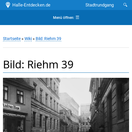
Halle-Entdecken.de
Stadtrundgang
🔍
☰
Menü öffnen:
Startseite
»
Wiki
»
Bild: Riehm 39
Bild: Riehm 39