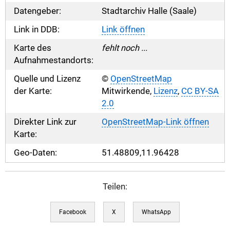
Datengeber:
Stadtarchiv Halle (Saale)
Link in DDB:
Link öffnen
Karte des
fehlt noch ...
Aufnahmestandorts:
Quelle und Lizenz
©
OpenStreetMap
der Karte:
Mitwirkende,
Lizenz
,
CC BY-SA
2.0
Direkter Link zur
OpenStreetMap-Link öffnen
Karte:
Geo-Daten:
51.48809,11.96428
Teilen:
Facebook
X
WhatsApp