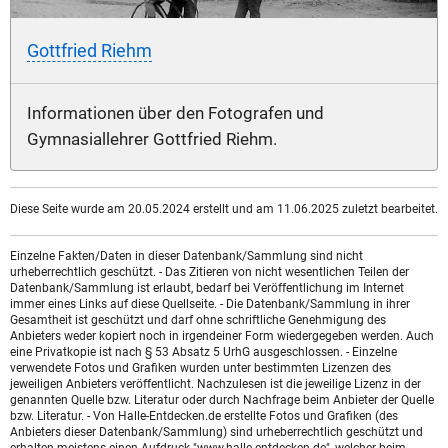
Gottfried Riehm
Informationen über den Fotografen und
Gymnasiallehrer Gottfried Riehm.
Diese Seite wurde am 20.05.2024 erstellt und am 11.06.2025 zuletzt bearbeitet.
Einzelne Fakten/Daten in dieser Datenbank/Sammlung sind nicht
urheberrechtlich geschützt. - Das Zitieren von nicht wesentlichen Teilen der
Datenbank/Sammlung ist erlaubt, bedarf bei Veröffentlichung im Internet
immer eines Links auf diese Quellseite. - Die Datenbank/Sammlung in ihrer
Gesamtheit ist geschützt und darf ohne schriftliche Genehmigung des
Anbieters weder kopiert noch in irgendeiner Form wiedergegeben werden. Auch
eine Privatkopie ist nach § 53 Absatz 5 UrhG ausgeschlossen. - Einzelne
verwendete Fotos und Grafiken wurden unter bestimmten Lizenzen des
jeweiligen Anbieters veröffentlicht. Nachzulesen ist die jeweilige Lizenz in der
genannten Quelle bzw. Literatur oder durch Nachfrage beim Anbieter der Quelle
bzw. Literatur. - Von Halle-Entdecken.de erstellte Fotos und Grafiken (des
Anbieters dieser Datenbank/Sammlung) sind urheberrechtlich geschützt und
erhalten meistens einen Aufdruck "www.halle-entdecken.de", welcher beim