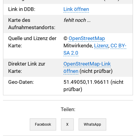
Link in DDB:
Link öffnen
Karte des
fehlt noch ...
Aufnahmestandorts:
Quelle und Lizenz der
©
OpenStreetMap
Karte:
Mitwirkende,
Lizenz
,
CC BY-
SA 2.0
Direkter Link zur
OpenStreetMap-Link
Karte:
öffnen
(nicht prüfbar)
Geo-Daten:
51.49050,11.96611 (nicht
prüfbar)
Teilen:
Facebook
X
WhatsApp