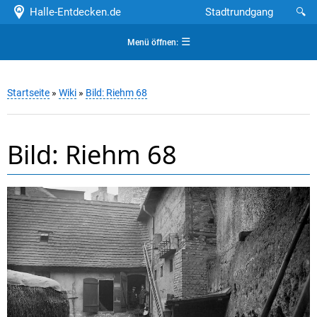
Halle-Entdecken.de
Stadtrundgang
🔍
☰
Menü öffnen:
Startseite
»
Wiki
»
Bild: Riehm 68
Bild: Riehm 68