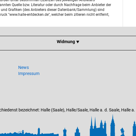
urden unter bestimmten Lizenzen des jeweiligen Anbieters
enannten Quelle bzw. Literatur oder durch Nachfrage beim Anbieter der
otos und Grafiken (des Anbieters dieser Datenbank/Sammlung) sind
uck "www.halle-entdecken.de", welcher beim zitieren nicht entfernt,
Widmung ⯆
News
Impressum
edenst bezeichnet: Halle (Saale), Halle/Saale, Halle a. d. Saale, Halle a. Sa