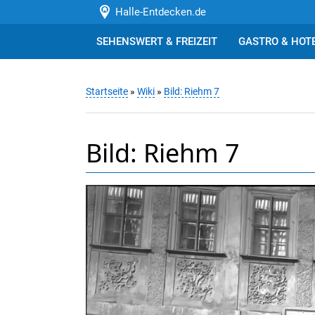
Halle-Entdecken.de
SEHENSWERT & FREIZEIT
GASTRO & HOT
Startseite
»
Wiki
»
Bild: Riehm 7
Bild: Riehm 7