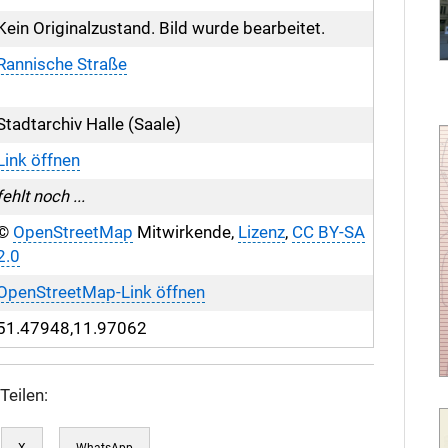
Kein Originalzustand. Bild wurde bearbeitet.
Rannische Straße
Stadtarchiv Halle (Saale)
Link öffnen
fehlt noch ...
©
OpenStreetMap
Mitwirkende,
Lizenz
,
CC BY-SA
2.0
OpenStreetMap-Link öffnen
51.47948,11.97062
Teilen:
X
WhatsApp