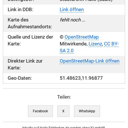
Link in DDB:
Link öffnen
Karte des
fehlt noch ...
Aufnahmestandorts:
Quelle und Lizenz der
©
OpenStreetMap
Karte:
Mitwirkende,
Lizenz
,
CC BY-
SA 2.0
Direkter Link zur
OpenStreetMap-Link öffnen
Karte:
Geo-Daten:
51.48623,11.96877
Teilen:
Facebook
X
WhatsApp
Inhalte auf Halle-Entdecken.de werden ohne KI erstellt.