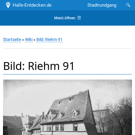
Halle-Entdecken.de
Stadtrundgang
🔍
☰
Menü öffnen:
Startseite
»
Wiki
»
Bild: Riehm 91
Bild: Riehm 91